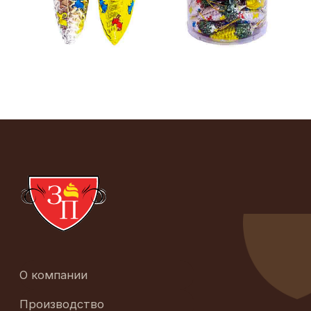
О компании
Производство
Каталог продукции
Вопросы и Ответы
Контакты
+7 (495) 627 77 53
Опт (магазины, дистрибьюторы, сети):
zp@zolotoe-pravilo.ru
Корпоративные и индивидуальные
заказы (подарки, брендирование,
изготовление под заказ):
sanina@zolotoe-pravilo.ru
Партнёрство и сотрудничество: