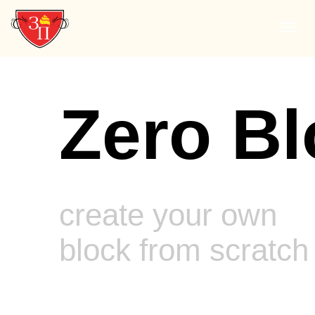
Zero Bl
create your own
block from scratch