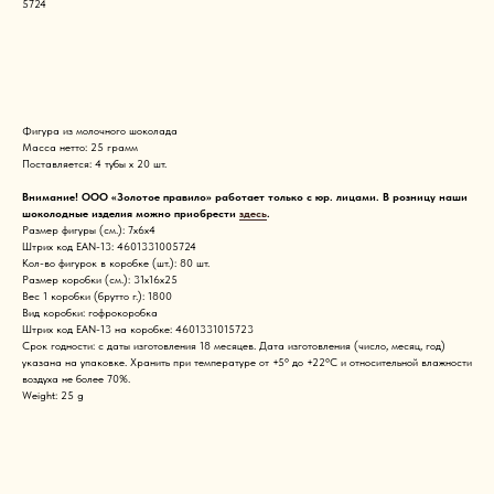
5724
Запросить цену
Фигура из молочного шоколада
Масса нетто: 25 грамм
Поставляется: 4 тубы х 20 шт.
Внимание! ООО «Золотое правило» работает только с юр. лицами. В розницу наши
шоколодные изделия можно приобрести
здесь
.
Размер фигуры (см.): 7х6х4
Штрих код EAN-13: 4601331005724
Кол-во фигурок в коробке (шт.): 80 шт.
Размер коробки (см.): 31х16х25
Вес 1 коробки (брутто г.): 1800
Вид коробки: гофрокоробка
Штрих код EAN-13 на коробке: 4601331015723
Срок годности: с даты изготовления 18 месяцев. Дата изготовления (число, месяц, год)
указана на упаковке. Хранить при температуре от +5° до +22°С и относительной влажности
воздуха не более 70%.
Weight: 25 g