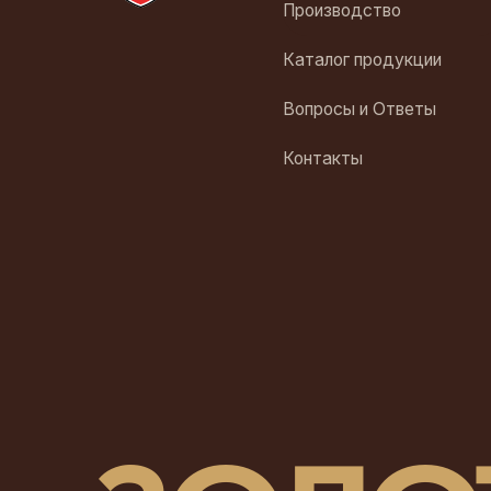
Па
in
ЗОЛОТ