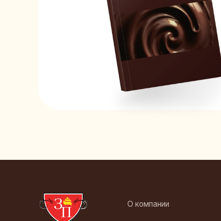
О компании
+7
Производство
Оп
ди
Каталог продукции
zp
Вопросы и Ответы
Ко
Контакты
за
из
sa