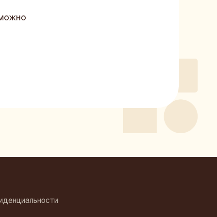
ти
альных данных
ональных данных
амных и информационных