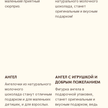
маленький приятный
натурального молочного
заказы (подарки, брендирование,
сюрприз.
шоколада, станет
изготовление под заказ):
оригинальным и вкусным
sanina@zolotoe-pravilo.ru
подарком!
Партнёрство и сотрудничество:
info@zolotoe-pravilo.ru
Политика конфиденциальности
Политика обработки персональных данных
Согласие на обработку персональных данных
Согласие на получение рекламных и
информационных сообщений
АНГЕЛ
АНГЕЛ С ИГРУШКОЙ И
ЗОЛОТОЕ ПРАВИЛО
ДОБРЫМ ПОЖЕЛАНИЕМ
Ангелочки из натурального
молочного
Фигурка ангела в
шоколада станут отличным
подарочной упаковке,
подарком и для маленьких
станет оригинальным и
детишек, и для взрослых.
вкусным подарком, ведь