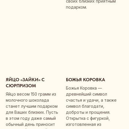
своих близких приятным
подарком.
О компании
Производство
Каталог продукции
Вопросы и Ответы
Контакты
ЯЙЦО «ЗАЙКИ» С
БОЖЬЯ КОРОВКА
СЮРПРИЗОМ
Божья Коровка —
+7 (495) 627 77 53
Яйцо весом 150 грамм из
древнейший символ
молочного шоколада
счастья и удачи, а также
Опт (магазины, дистрибьюторы, сети):
станет лучшим подарком
символ благодати,
для Ваших близких. Пусть
доброты и прощения.
zp@zolotoe-pravilo.ru
в этом году даже самый
Открытка с фигуркой,
обычный день приносит
изготовленная из
Корпоративные и индивидуальные