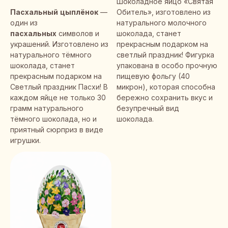
Шоколадное яйцо «Святая
Пасхальный
цыплёнок
—
Обитель», изготовлено из
один из
натурального молочного
пасхальных
символов и
шоколада, станет
украшений. Изготовлено из
прекрасным подарком на
натурального тёмного
светлый праздник! Фигурка
шоколада, станет
упакована в особо прочную
прекрасным подарком на
пищевую фольгу (40
Светлый праздник Пасхи! В
микрон), которая способна
каждом яйце не только 30
бережно сохранить вкус и
грамм натурального
безупречный вид
тёмного шоколада, но и
шоколада.
приятный сюрприз в виде
игрушки.