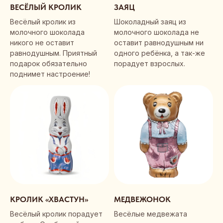
ВЕСЁЛЫЙ КРОЛИК
ЗАЯЦ
Весёлый кролик из
Шоколадный заяц из
молочного шоколада
молочного шоколада не
никого не оставит
оставит равнодушным ни
равнодушным. Приятный
одного ребёнка, а так-же
подарок обязательно
порадует взрослых.
поднимет настроение!
ДРУГИЕ ФИГУРЫ
СКОРО
БУДУТ
ДОБАВЛЕНЫ
Каталог с полным
ассортиментом можно скачать
в pdf-формате
КРОЛИК «ХВАСТУН»
МЕДВЕЖОНОК
СКАЧАТЬ PDF
Весёлый кролик порадует
Весёлые медвежата