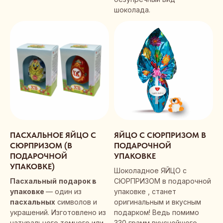
шоколада.
ПАСХАЛЬНОЕ ЯЙЦО С
ЯЙЦО С СЮРПРИЗОМ В
СЮРПРИЗОМ (В
ПОДАРОЧНОЙ
ПОДАРОЧНОЙ
УПАКОВКЕ
УПАКОВКЕ)
Шоколадное ЯЙЦО с
Пасхальный
подарок в
СЮРПРИЗОМ в подарочной
упаковке
— один из
упаковке , станет
пасхальных
символов и
оригинальным и вкусным
украшений. Изготовлено из
подарком! Ведь помимо
натурального темного или
330 грамм вкуснейшего